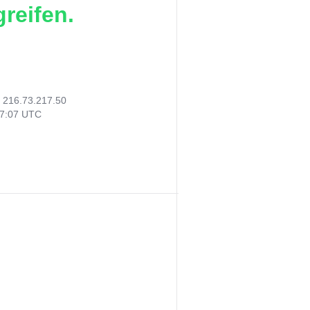
reifen.
:
216.73.217.50
57:07 UTC