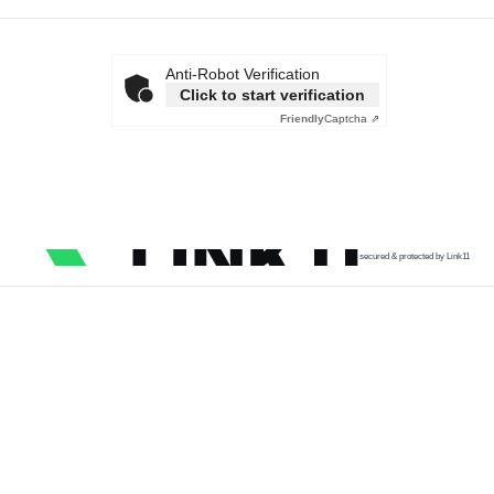
Anti-Robot Verification
Click to start verification
Friendly
Captcha ⇗
secured & protected by Link11