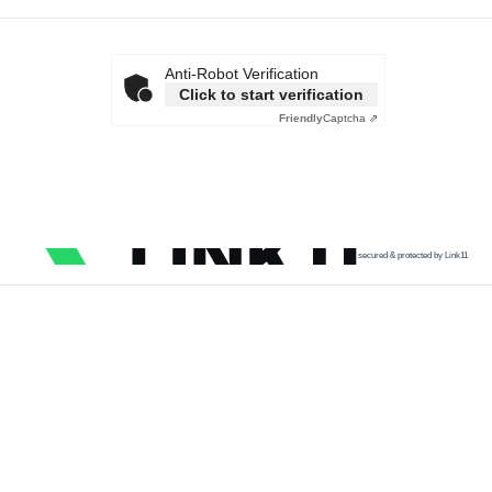
Anti-Robot Verification
Click to start verification
Friendly
Captcha ⇗
secured & protected by Link11